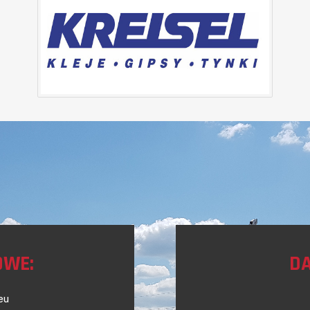
OWE:
DA
eu