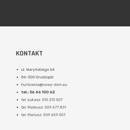
KONTAKT
ul. Waryńskiego 64
86-300 Grudziądz
hurtownia@nowy-dom.eu
tel.: 56 46 100 62
tel. Łukasz: 510 213 507
tel. Mateusz: 509 677 831
tel. Mariusz: 509 659 007