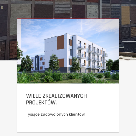
WANYCH
WCIĄŻ SIĘ ROZWIJAMY.
lientów.
Poszerzamy zakres usług dla t