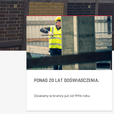
AT DOŚWIADCZENIA.
WIELE ZREALIZO
PROJEKTÓW.
ży już od 1996 roku.
Tysiące zadowolonych k