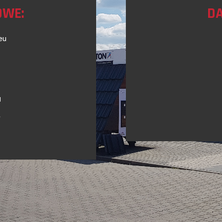
OWE:
DA
eu
1
7